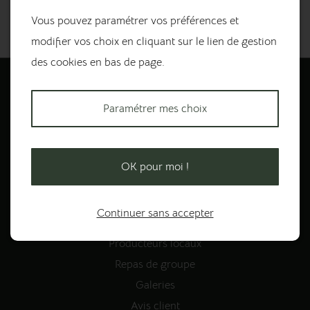
Vous pouvez paramétrer vos préférences et
modifier vos choix en cliquant sur le lien de gestion
des cookies en bas de page.
Paramétrer mes choix
Prestations
OK pour moi !
Accueil
Continuer sans accepter
La carte
Producteurs locaux
Repas de groupe
Galeries
Avis client